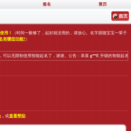
签名
黄历
数使用！
（时间一般够了，起好就没用的，请放心。名字跟随宝宝一辈子
名有哪些功能?
）
无限制使用智能起名了，谢谢。
公告：恭喜
g**E
升级的智能起名已经成
g
，
或
查看帮助