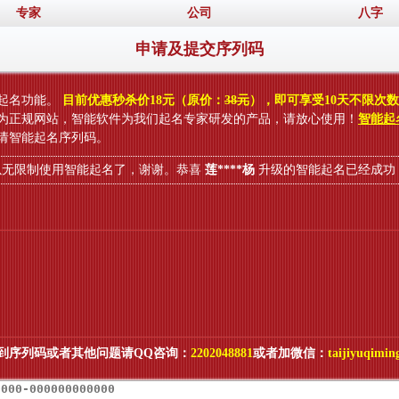
专家
公司
八字
申请及提交序列码
起名功能。
目前优惠秒杀价18元（原价：
38元
），即可享受10天不限次
为正规网站，智能软件为我们起名专家研发的产品，请放心使用！
智能起
请智能起名序列码。
制使用智能起名了，谢谢。恭喜
莲****杨
升级的智能起名已经成功，可以
到序列码或者其他问题请QQ咨询：
2202048881
或者加微信：
taijiyuqimin