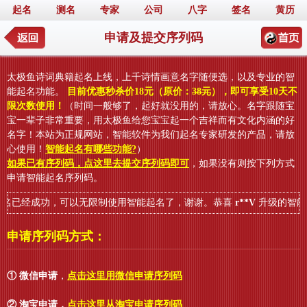
起名
测名
专家
公司
八字
签名
黄历
申请及提交序列码
太极鱼诗词典籍起名上线，上千诗情画意名字随便选，以及专业的智
能起名功能。
目前优惠秒杀价18元（原价：
38元
），即可享受10天不
限次数使用！
（时间一般够了，起好就没用的，请放心。名字跟随宝
宝一辈子非常重要，用太极鱼给您宝宝起一个吉祥而有文化内涵的好
名字！本站为正规网站，智能软件为我们起名专家研发的产品，请放
心使用！
智能起名有哪些功能?
）
如果已有序列码，点这里去提交序列码即可
，如果没有则按下列方式
申请智能起名序列码。
名已经成功，可以无限制使用智能起名了，谢谢。恭喜
r**V
升级的智能起
申请序列码方式：
① 微信申请
，
点击这里用微信申请序列码
② 淘宝申请
，
点击这里从淘宝申请序列码