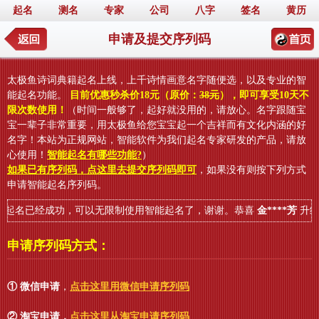
起名
测名
专家
公司
八字
签名
黄历
申请及提交序列码
太极鱼诗词典籍起名上线，上千诗情画意名字随便选，以及专业的智
能起名功能。
目前优惠秒杀价18元（原价：
38元
），即可享受10天不
限次数使用！
（时间一般够了，起好就没用的，请放心。名字跟随宝
宝一辈子非常重要，用太极鱼给您宝宝起一个吉祥而有文化内涵的好
名字！本站为正规网站，智能软件为我们起名专家研发的产品，请放
心使用！
智能起名有哪些功能?
）
如果已有序列码，点这里去提交序列码即可
，如果没有则按下列方式
申请智能起名序列码。
起名已经成功，可以无限制使用智能起名了，谢谢。恭喜
金****芳
升级
申请序列码方式：
① 微信申请
，
点击这里用微信申请序列码
② 淘宝申请
，
点击这里从淘宝申请序列码