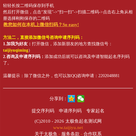
轻轻长按二维码保存到手机
然后打开微信，点击“发现”->“扫一扫”->扫描二维码->点击右上角从相
册选择刚刚保存的二维码
教您如何在本机上微信扫码？So easy!
方法二，直接添加微信号咨询申请序列码：
1.加我为好友：
打开微信，添加新朋友的地方查找微信号：
taijiyuqiming
）
2.咨询及申请序列码：
添加成功后就可以咨询及申请智能起名序列码
了。
温馨提示：除了微信之外，也可以加QQ咨询申请：2202048881
分享到：
提交序列码
申请序列码
专家起名
(C)2010 - 2026
太极鱼起名测试网
www.taijiyu.net
关于太极鱼
-
服务条款
-
合作联系