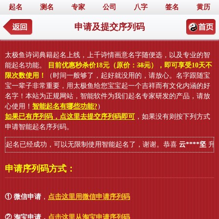
起名
测名
专家
公司
八字
签名
黄历
申请及提交序列码
太极鱼诗词典籍起名上线，上千诗情画意名字随便选，以及专业的智
能起名功能。
目前优惠秒杀价18元（原价：
38元
），即可享受10天不
限次数使用！
（时间一般够了，起好就没用的，请放心。名字跟随宝
宝一辈子非常重要，用太极鱼给您宝宝起一个吉祥而有文化内涵的好
名字！本站为正规网站，智能软件为我们起名专家研发的产品，请放
心使用！
智能起名有哪些功能?
）
如果已有序列码，点这里去提交序列码即可
，如果没有则按下列方式
申请智能起名序列码。
起名已经成功，可以无限制使用智能起名了，谢谢。恭喜
云****坚
升级
申请序列码方式：
① 微信申请
，
点击这里用微信申请序列码
② 淘宝申请
，
点击这里从淘宝申请序列码