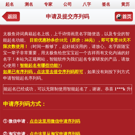
起名
测名
专家
公司
八字
签名
黄历
申请及提交序列码
太极鱼诗词典籍起名上线，上千诗情画意名字随便选，以及专业的智
能起名功能。
目前优惠秒杀价18元（原价：
38元
），即可享受10天不
限次数使用！
（时间一般够了，起好就没用的，请放心。名字跟随宝
宝一辈子非常重要，用太极鱼给您宝宝起一个吉祥而有文化内涵的好
名字！本站为正规网站，智能软件为我们起名专家研发的产品，请放
心使用！
智能起名有哪些功能?
）
如果已有序列码，点这里去提交序列码即可
，如果没有则按下列方式
申请智能起名序列码。
能起名已经成功，可以无限制使用智能起名了，谢谢。恭喜
1***k
升级的
申请序列码方式：
① 微信申请
，
点击这里用微信申请序列码
② 淘宝申请
，
点击这里从淘宝申请序列码