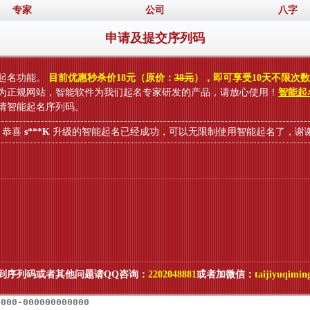
专家
公司
八字
申请及提交序列码
起名功能。
目前优惠秒杀价18元（原价：
38元
），即可享受10天不限次
为正规网站，智能软件为我们起名专家研发的产品，请放心使用！
智能起
请智能起名序列码。
喜
s***K
升级的智能起名已经成功，可以无限制使用智能起名了，谢谢。
到序列码或者其他问题请QQ咨询：
2202048881
或者加微信：
taijiyuqimin