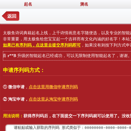
起名
测名
太极鱼诗词典籍起名上线，上千诗情画意名字随便选，以及专业的智能
非常重要，用太极鱼给您宝宝起一个吉祥而有文化内涵的好名字！本站
如果已有序列码，点这里去提交序列码即可
，如果没有则按下列方式申
**B
升级的智能起名已经成功，可以无限制使用智能起名了，谢谢。恭
申请序列码方式：
① 微信申请
，
点击这里用微信申请序列码
② 淘宝申请
，
点击这里从淘宝申请序列码
用法说明：
获得序列码后，在下面提交一下序列码就可以使用了。没收