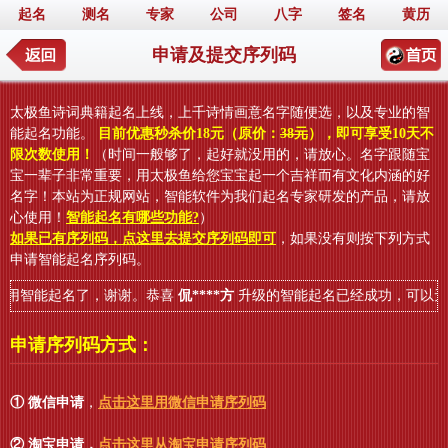
起名
测名
专家
公司
八字
签名
黄历
申请及提交序列码
太极鱼诗词典籍起名上线，上千诗情画意名字随便选，以及专业的智
能起名功能。
目前优惠秒杀价18元（原价：
38元
），即可享受10天不
限次数使用！
（时间一般够了，起好就没用的，请放心。名字跟随宝
宝一辈子非常重要，用太极鱼给您宝宝起一个吉祥而有文化内涵的好
名字！本站为正规网站，智能软件为我们起名专家研发的产品，请放
心使用！
智能起名有哪些功能?
）
如果已有序列码，点这里去提交序列码即可
，如果没有则按下列方式
申请智能起名序列码。
用智能起名了，谢谢。恭喜
侃****方
升级的智能起名已经成功，可以无
申请序列码方式：
① 微信申请
，
点击这里用微信申请序列码
② 淘宝申请
，
点击这里从淘宝申请序列码