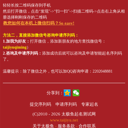
轻轻长按二维码保存到手机
然后打开微信，点击“发现”->“扫一扫”->扫描二维码->点击右上角从相
册选择刚刚保存的二维码
教您如何在本机上微信扫码？So easy!
方法二，直接添加微信号咨询申请序列码：
1.加我为好友：
打开微信，添加新朋友的地方查找微信号：
taijiyuqiming
）
2.咨询及申请序列码：
添加成功后就可以咨询及申请智能起名序列码
了。
温馨提示：除了微信之外，也可以加QQ咨询申请：2202048881
分享到：
提交序列码
申请序列码
专家起名
(C)2010 - 2026
太极鱼起名测试网
www.taijiyu.net
关于太极鱼
-
服务条款
-
合作联系