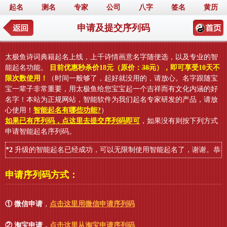
起名
测名
专家
公司
八字
签名
黄历
申请及提交序列码
太极鱼诗词典籍起名上线，上千诗情画意名字随便选，以及专业的智
能起名功能。
目前优惠秒杀价18元（原价：
38元
），即可享受10天不
限次数使用！
（时间一般够了，起好就没用的，请放心。名字跟随宝
宝一辈子非常重要，用太极鱼给您宝宝起一个吉祥而有文化内涵的好
名字！本站为正规网站，智能软件为我们起名专家研发的产品，请放
心使用！
智能起名有哪些功能?
）
如果已有序列码，点这里去提交序列码即可
，如果没有则按下列方式
申请智能起名序列码。
*2
升级的智能起名已经成功，可以无限制使用智能起名了，谢谢。恭喜
申请序列码方式：
① 微信申请
，
点击这里用微信申请序列码
② 淘宝申请
，
点击这里从淘宝申请序列码