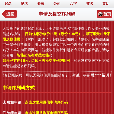
起名
测名
专家
公司
八字
签名
黄历
申请及提交序列码
太极鱼诗词典籍起名上线，上千诗情画意名字随便选，以及专业的智
能起名功能。
目前优惠秒杀价18元（原价：
38元
），即可享受10天不
限次数使用！
（时间一般够了，起好就没用的，请放心。名字跟随宝
宝一辈子非常重要，用太极鱼给您宝宝起一个吉祥而有文化内涵的好
名字！本站为正规网站，智能软件为我们起名专家研发的产品，请放
心使用！
智能起名有哪些功能?
）
如果已有序列码，点这里去提交序列码即可
，如果没有则按下列方式
申请智能起名序列码。
起名已经成功，可以无限制使用智能起名了，谢谢。恭喜
慧****裕
升级的
申请序列码方式：
① 微信申请
，
点击这里用微信申请序列码
② 淘宝申请
，
点击这里从淘宝申请序列码