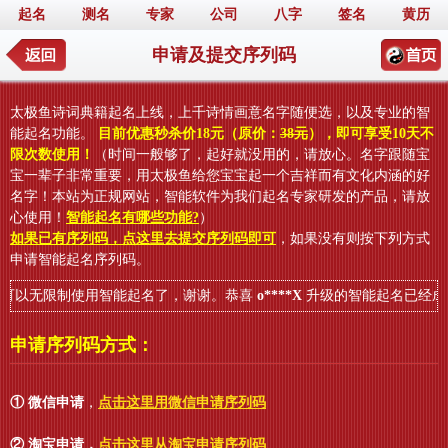
起名
测名
专家
公司
八字
签名
黄历
申请及提交序列码
太极鱼诗词典籍起名上线，上千诗情画意名字随便选，以及专业的智
能起名功能。
目前优惠秒杀价18元（原价：
38元
），即可享受10天不
限次数使用！
（时间一般够了，起好就没用的，请放心。名字跟随宝
宝一辈子非常重要，用太极鱼给您宝宝起一个吉祥而有文化内涵的好
名字！本站为正规网站，智能软件为我们起名专家研发的产品，请放
心使用！
智能起名有哪些功能?
）
如果已有序列码，点这里去提交序列码即可
，如果没有则按下列方式
申请智能起名序列码。
可以无限制使用智能起名了，谢谢。恭喜
o****X
升级的智能起名已经成功
申请序列码方式：
① 微信申请
，
点击这里用微信申请序列码
② 淘宝申请
，
点击这里从淘宝申请序列码