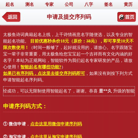
起名
测名
专家
公司
八字
签名
黄历
申请及提交序列码
太极鱼诗词典籍起名上线，上千诗情画意名字随便选，以及专业的智
能起名功能。
目前优惠秒杀价18元（原价：
38元
），即可享受10天不
限次数使用！
（时间一般够了，起好就没用的，请放心。名字跟随宝
宝一辈子非常重要，用太极鱼给您宝宝起一个吉祥而有文化内涵的好
名字！本站为正规网站，智能软件为我们起名专家研发的产品，请放
心使用！
智能起名有哪些功能?
）
如果已有序列码，点这里去提交序列码即可
，如果没有则按下列方式
申请智能起名序列码。
经成功，可以无限制使用智能起名了，谢谢。恭喜
昱**久
升级的智能起
申请序列码方式：
① 微信申请
，
点击这里用微信申请序列码
② 淘宝申请
，
点击这里从淘宝申请序列码