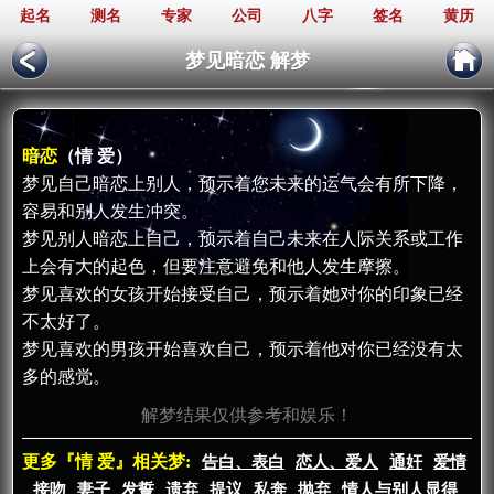
起名
测名
专家
公司
八字
签名
黄历
梦见暗恋 解梦
暗恋
（情 爱）
梦见自己暗恋上别人，预示着您未来的运气会有所下降，
容易和别人发生冲突。
梦见别人暗恋上自己，预示着自己未来在人际关系或工作
上会有大的起色，但要注意避免和他人发生摩擦。
梦见喜欢的女孩开始接受自己，预示着她对你的印象已经
不太好了。
梦见喜欢的男孩开始喜欢自己，预示着他对你已经没有太
多的感觉。
解梦结果仅供参考和娱乐！
更多『情 爱』相关梦:
告白、表白
恋人、爱人
通奸
爱情
接吻
妻子
发誓
遗弃
提议
私奔
抛弃
情人与别人显得