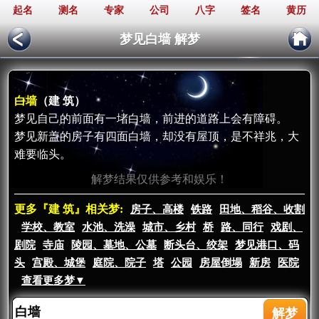
起名
测名
专家
公司
八字
签名
黄历
梦见白墙 解梦
白墙
（建 筑）
梦见自己的前面有一堵白墙，前进的道路上会有障碍。
梦见新盖的房子有四面白墙，却没有屋顶，是不祥兆，大
难要临头。
解梦结果仅供参考和娱乐！
更多『建 筑』相关梦:
房子、高楼
铁路
田地、稻谷、收割
学校、教室
水池、洗澡
城市、乡村
桥
路、同行
戏剧、
剧院
寺庙
陵园、墓地、公墓
断头台、绞架
梦见港口、码
头
宫殿、城堡
庭院、院子
塔
公园
房屋倒塌
新房
医院
查看更多梦▼