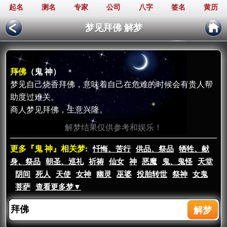
起名
测名
专家
公司
八字
签名
黄历
梦见拜佛 解梦
拜佛
（鬼 神）
梦见自己烧香拜佛，意味着自己在危难的时候会有贵人帮
助度过难关。
商人梦见拜佛，生意兴隆。
解梦结果仅供参考和娱乐！
更多『鬼 神』相关梦:
忏悔、苦行
供品、祭品
牺牲、献
身、祭品
朝圣、巡礼
祈祷
仙女
神
恶魔
鬼、鬼怪
天堂
阴间
死人
天使
女神
幽灵
巫婆
投胎转世
祭神
女鬼
菩萨
查看更多梦▼