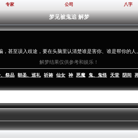
专家
公司
八字
梦见被鬼追 解梦
骗，甚至误入歧途，要在头脑里认清楚谁是害你、谁是帮你的人
解梦结果仅供参考和娱乐！
身、祭品
朝圣、巡礼
祈祷
仙女
神
恶魔
鬼、鬼怪
天堂
阴间