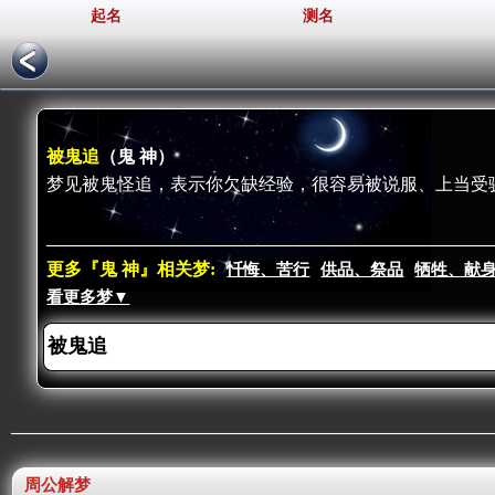
起名
测名
被鬼追
（鬼 神）
梦见被鬼怪追，表示你欠缺经验，很容易被说服、上当受
更多『鬼 神』相关梦:
忏悔、苦行
供品、祭品
牺牲、献
看更多梦▼
周公解梦