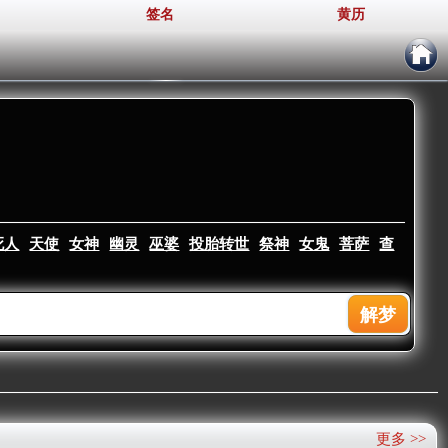
签名
黄历
。
死人
天使
女神
幽灵
巫婆
投胎转世
祭神
女鬼
菩萨
查
更多 >>