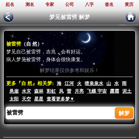
起名
测名
专家
公司
八字
签名
黄历
梦见被雷劈 解梦
被雷劈
（自 然）
梦见自己被雷劈，吉兆，会有好运。
病人梦见被雷劈，身体会很快康复。
解梦结果仅供参考和娱乐！
更多『自 然』相关梦:
海
江河
火
喷泉泉水
山
水
雨
悬崖
水灾
森林
彩虹
风
雷
月亮
飞蝶 宇宙
露霜
泥土
太阳
天空
星星
查看更多梦▼