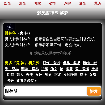
起名
测名
专家
公司
八字
签名
黄历
梦见财神爷 解梦
财神爷
（鬼 神）
男人梦到财神爷，预示着自己自己可能要发生财务危机。
女人梦到财神爷，预示着家里开销一定会增大。
解梦结果仅供参考和娱乐！
更多『鬼 神』相关梦:
忏悔、苦行
供品、祭品
牺牲、献
身、祭品
朝圣、巡礼
祈祷
仙女
神
恶魔
鬼、鬼怪
天堂
阴间
死人
天使
女神
幽灵
巫婆
投胎转世
祭神
女鬼
菩萨
查看更多梦▼