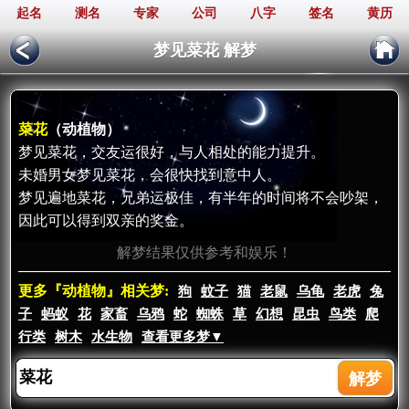
起名
测名
专家
公司
八字
签名
黄历
梦见菜花 解梦
菜花
（动植物）
梦见菜花，交友运很好，与人相处的能力提升。
未婚男女梦见菜花，会很快找到意中人。
梦见遍地菜花，兄弟运极佳，有半年的时间将不会吵架，
因此可以得到双亲的奖金。
解梦结果仅供参考和娱乐！
更多『动植物』相关梦:
狗
蚊子
猫
老鼠
乌龟
老虎
兔
子
蚂蚁
花
家畜
乌鸦
蛇
蜘蛛
草
幻想
昆虫
鸟类
爬
行类
树木
水生物
查看更多梦▼