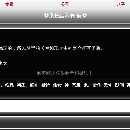
专家
公司
八字
梦见长生不老 解梦
稳定的，所以梦里的长生和现实中的寿命相互矛盾。
更长。
解梦结果仅供参考和娱乐！
身、祭品
朝圣、巡礼
祈祷
仙女
神
恶魔
鬼、鬼怪
天堂
阴间