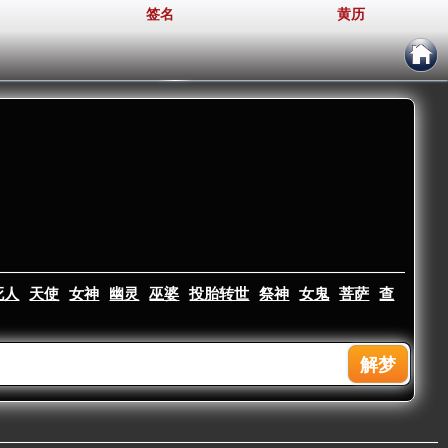
签名
黄历
死人
天使
女神
幽灵
巫婆
投胎转世
祭神
女鬼
菩萨
查