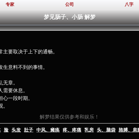
专家
公司
八字
梦见肠子、小肠 解梦
常主要取决于上下的通畅。
发生意料不到的事情。
乱无章。
人需要休息。
担心一段时期。
观。
解梦结果仅供参考和娱乐！
体
脸
头发
肚子
中风、瘫痪
疼、疼痛
乳房
头、脑袋
胳膊、肩