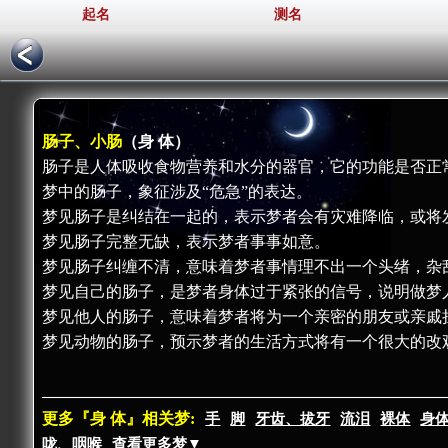
起名
测名
肠子、小肠
（身 体）
肠子是人体吸收食物营养和水分的器官，它的功能是否正
梦中的肠子，象征涉及“危急”的表达。
梦见肠子是纠结在一起的，表示梦者会有灾难降临，或将
梦见肠子完整无缺，表示梦者事事如意。
梦见肠子纠缠不清，意味着梦者事情理不出一个头绪，杂
梦见自己的肠子，是梦者身体过于紧张的信号，说明做梦
梦见他人的肠子，意味着梦者将为一个亲密的朋友或亲戚
梦见动物的肠子，预示梦者的生活方式将有一个很大的改
更多『身 体』相关梦:
手
脚
牙齿、拔牙
流泪
裸体
身
咙、咽喉
查看更多梦▼