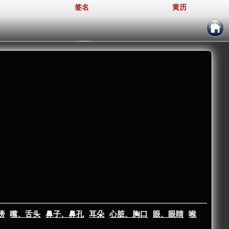
签名
黄历
膀
嘴、舌头
鼻子、鼻孔
耳朵
心脏、胸口
眼、眼睛
喉