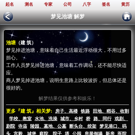
起名
测名
专家
公司
八字
签名
黄历
梦见池塘 解梦
池塘
（建 筑）
梦见掉进池塘，意味着自己生活最近浮动很大，不用过多
担心。
工作人员梦见掉进池塘，意味着工作调动，还不能尽快适
应。
商人梦见掉进池塘，说明生意路上比较波折，但总体还是
很好的。
解梦结果仅供参考和娱乐！
更多『建 筑』相关梦:
房子、高楼
铁路
田地、稻谷、收割
学校、教室
水池、洗澡
城市、乡村
桥
路、同行
戏剧、
剧院
寺庙
陵园、墓地、公墓
断头台、绞架
梦见港口、码
头
宫殿、城堡
庭院、院子
塔
公园
房屋倒塌
新房
医院