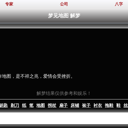
专家
公司
八字
梦见地图 解梦
制作地图，是不祥之兆，爱情会受挫折。
解梦结果仅供参考和娱乐！
钥匙
剃刀
纸
笔
地图
拐杖
扇子
床铺
袜子
衬衣
拖鞋
鞋
丝