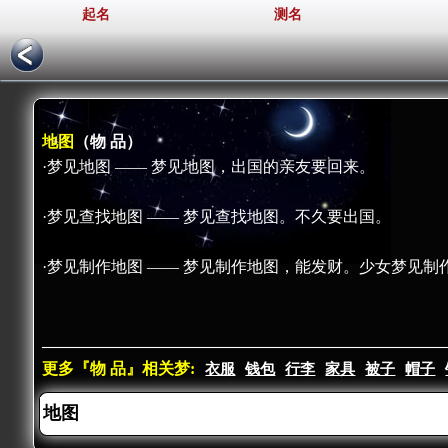
起名
测名
地图
（物 品）
·梦见地图 —— 梦见地图，出国的亲友要回来。
·梦见查找地图 —— 梦见查找地图。不久要出国。
·梦见制作地图 —— 梦见制作地图，能发财。少女梦见
更多『物 品』相关梦:
衣服
钱包
行李
家具
被子
帽子