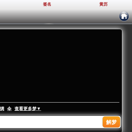
签名
黄历
绸
伞
查看更多梦▼