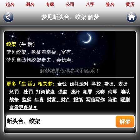
起名
测名
专家
公司
八字
签名
黄历
梦见断头台、绞架 解梦
绞架
（生 活）
梦见绞架，象征着幸福、富有。
梦见自己朝绞架走去，会长寿。
解梦结果仅供参考和娱乐！
更多『生 活』相关梦:
金钱
婚礼派对
学校
赞扬、表扬
惩罚、处罚
打架被盗
强盗
强奸
犯罪
比赛
侮辱
地狱
战争
监狱
年青
财富、财产
报纸
写信写作
诗歌
哑剧
查看更多梦▼