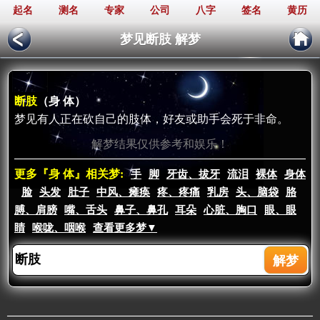
起名
测名
专家
公司
八字
签名
黄历
梦见断肢 解梦
断肢
（身 体）
梦见有人正在砍自己的肢体，好友或助手会死于非命。
解梦结果仅供参考和娱乐！
更多『身 体』相关梦:
手
脚
牙齿、拔牙
流泪
裸体
身体
脸
头发
肚子
中风、瘫痪
疼、疼痛
乳房
头、脑袋
胳
膊、肩膀
嘴、舌头
鼻子、鼻孔
耳朵
心脏、胸口
眼、眼
睛
喉咙、咽喉
查看更多梦▼