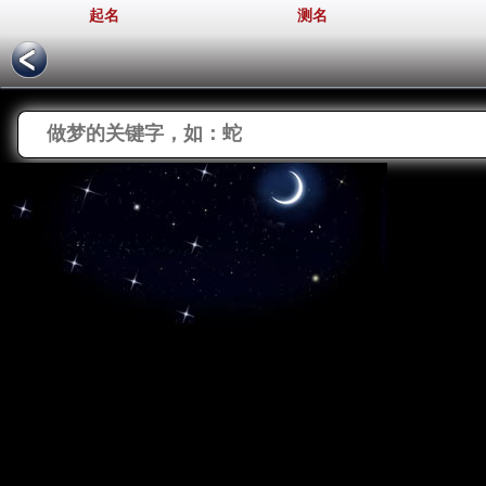
起名
测名