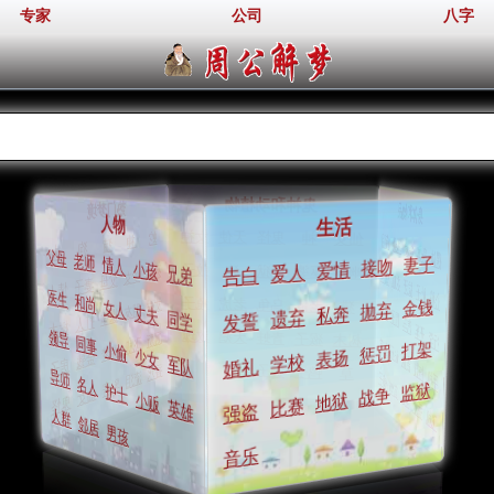
专家
公司
八字
周公解梦
鬼神和动植物
热门梦境
身体和物品
人物
生活
女神
天使
鬼怪
神
仙女
蛇
流泪
神
耳朵
猫
头发
狗
身体
火
裸体
父母
妻子
老师
接吻
情人
爱情
小孩
爱人
蚊子
狗
地狱
巫婆
兄弟
幽灵
告白
死人
钱包
少女
衣服
父母
拔牙
妻子
肚子
情人
心脏
医生
金钱
和尚
兔子
老虎
乌龟
老鼠
猫
抛弃
丈夫
钥匙
女人
私奔
朋友
丈夫
帽子
遗弃
裸体
同学
发誓
汽车
打人
开车
树木
行李
玫瑰
天鹅
青蛙
猴子
树木
厕所
领导
匕首
打架
同事
飞机
惩罚
钻石
小偷
表扬
春梦
吉他
少女
学校
金钱
军队
拖鞋
婚礼
房子
狮子
鸭子
手机
草
香水
镜子
导师
流泪
首饰
监狱
名人
乳房
战争
剪刀
护士
地狱
仙女
香水
小贩
比赛
鬼怪
英雄
强盗
飞机
人群
邻居
男孩
音乐