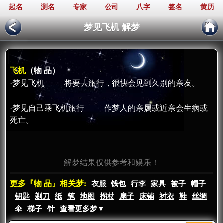
起名
测名
专家
公司
八字
签名
黄历
梦见飞机 解梦
飞机
（物 品）
·梦见飞机 —— 将要去旅行，很快会见到久别的亲友。
·梦见自己乘飞机旅行 —— 作梦人的亲属或近亲会生病或
死亡。
解梦结果仅供参考和娱乐！
更多『物 品』相关梦:
衣服
钱包
行李
家具
被子
帽子
钥匙
剃刀
纸
笔
地图
拐杖
扇子
床铺
衬衣
鞋
丝绸
伞
梯子
针
查看更多梦▼