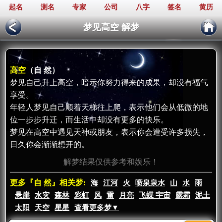
起名
测名
专家
公司
八字
签名
黄历
梦见高空 解梦
高空
（自 然）
梦见自己升上高空，暗示你努力得来的成果，却没有福气
享受。
年轻人梦见自己顺着天梯往上爬，表示他们会从低微的地
位一步步升迁，而生活中却没有更多的快乐。
梦见在高空中遇见天神或朋友，表示你会遭受许多损失，
日久你会渐渐想开的。
解梦结果仅供参考和娱乐！
更多『自 然』相关梦:
海
江河
火
喷泉泉水
山
水
雨
悬崖
水灾
森林
彩虹
风
雷
月亮
飞蝶 宇宙
露霜
泥土
太阳
天空
星星
查看更多梦▼