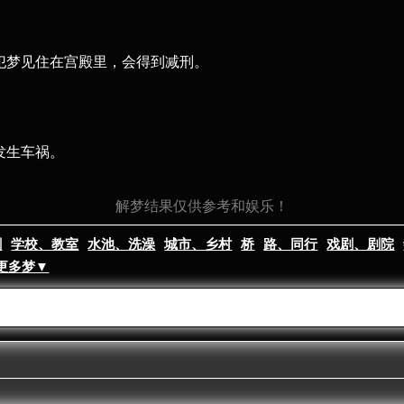
囚犯梦见住在宫殿里，会得到减刑。
发生车祸。
解梦结果仅供参考和娱乐！
割
学校、教室
水池、洗澡
城市、乡村
桥
路、同行
戏剧、剧院
更多梦▼