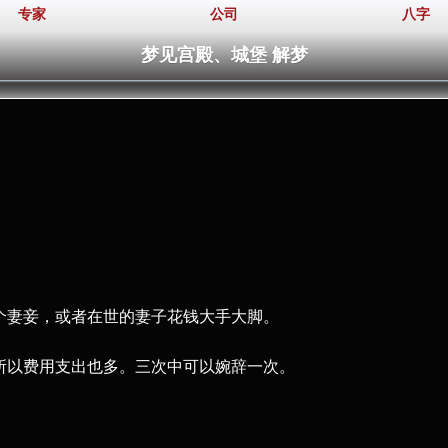
专家
公司
八字
梦见宫殿、城堡 解梦
。
几个妻妾，或者在世的妻子花钱大手大脚。
，所以费用支出也多。三次中可以婉辞一次。