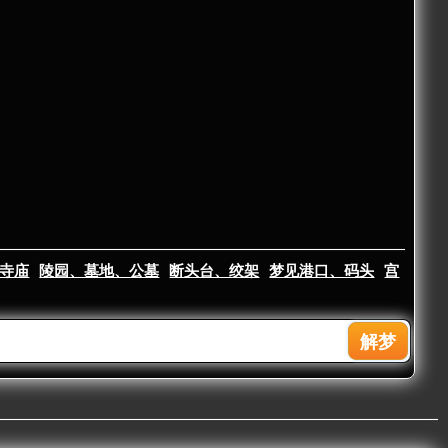
寺庙
陵园、墓地、公墓
断头台、绞架
梦见港口、码头
宫