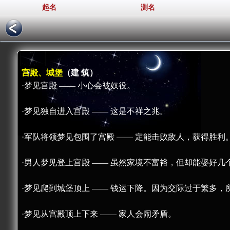
起名
测名
宫殿、城堡
（建 筑）
·梦见宫殿 —— 小心会被奴役。
·梦见独自进入宫殿 —— 这是不祥之兆。
·军队将领梦见包围了宫殿 —— 定能击败敌人，获得胜利
·男人梦见登上宫殿 —— 虽然家境不富裕，但却能娶好
·梦见爬到城堡顶上 —— 钱运下降。因为交际过于繁多
·梦见从宫殿顶上下来 —— 家人会闹矛盾。