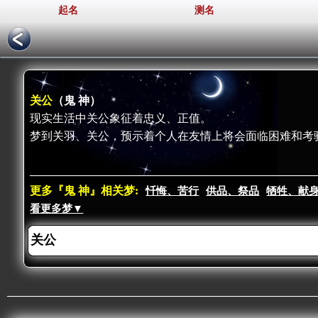
起名
测名
关公
（鬼 神）
现实生活中关公象征着忠义、正值。
梦到关羽、关公，预示着个人在友情上将会面临困难和考
更多『鬼 神』相关梦:
忏悔、苦行
供品、祭品
牺牲、献
看更多梦▼