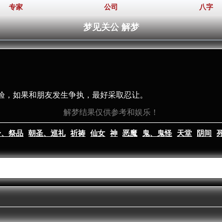
专家
公司
八字
梦见关公 解梦
验，如果和朋友发生争执，最好采取忍让。
解梦结果仅供参考和娱乐！
身、祭品
朝圣、巡礼
祈祷
仙女
神
恶魔
鬼、鬼怪
天堂
阴间