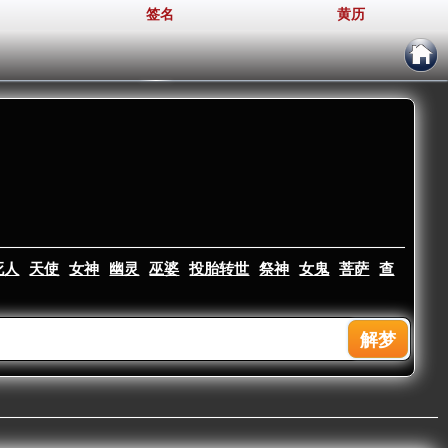
签名
黄历
死人
天使
女神
幽灵
巫婆
投胎转世
祭神
女鬼
菩萨
查