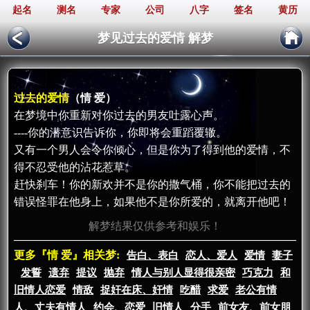
起名
测名
专家
公司
八字
签名
黄历
梦见过去的爱情 解梦
过去的爱情
（情 爱）
在梦境中你重新对你过去的男友吐露心声。
----你的潜意识告诉你，你即将会重蹈覆辙。
又有一个男人会令你倾心，但是你为了得到他的爱情，不
得不忍受他的沾花惹草。
赶快刹车！你的新欢并不是你的撒气桶，你不能把过去的
错误怪罪在他身上，如果他不是你所爱的，就离开他吧！
解梦结果仅供参考和娱乐！
更多『情 爱』相关梦:
告白、表白
恋人、爱人
爱情
妻子
发誓
遗弃
提议
抛弃
情人与别人显得很亲密
巧克力
和
旧情人恋爱
情敌
捉奸在床、奸情
吃醋
求爱
老公有情
人、丈夫有情人
约会、恋爱
旧情人
分手
前女友、前女朋