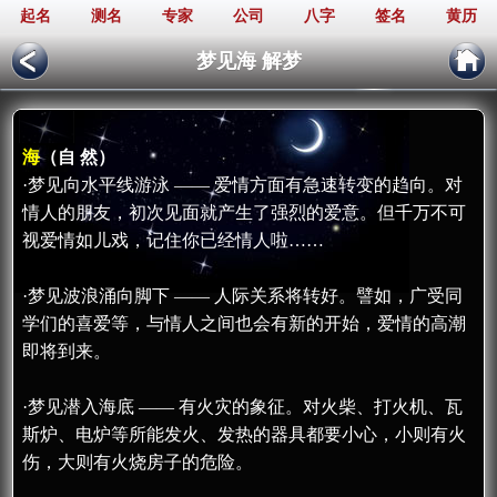
起名
测名
专家
公司
八字
签名
黄历
梦见海 解梦
海
（自 然）
·梦见向水平线游泳 —— 爱情方面有急速转变的趋向。对
情人的朋友，初次见面就产生了强烈的爱意。但千万不可
视爱情如儿戏，记住你已经情人啦……
·梦见波浪涌向脚下 —— 人际关系将转好。譬如，广受同
学们的喜爱等，与情人之间也会有新的开始，爱情的高潮
即将到来。
·梦见潜入海底 —— 有火灾的象征。对火柴、打火机、瓦
斯炉、电炉等所能发火、发热的器具都要小心，小则有火
伤，大则有火烧房子的危险。