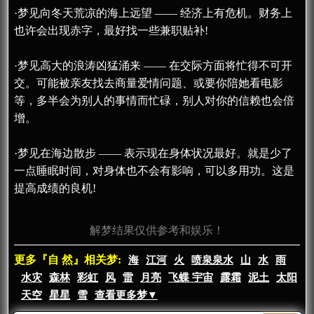
·梦见向冬天荒凉的海上远望 —— 经济上有危机。财务上
也许会出现赤字，最好找一些兼职贴补!
·梦见高大的浪涛凶猛涌来 —— 在交际方面将忙得不可开
交。可能被亲友找去商量爱情问题、或要你陪她看电影
等，多半会为别人的事情而忙碌，别人对你的信赖也会倍
增。
·梦见在海边散步 —— 表示现在身体状况最好。就是少了
一点睡眠时间，对身体也不会有影响，可以多用功。这是
提高成绩的良机!
解梦结果仅供参考和娱乐！
更多『自 然』相关梦:
海
江河
火
喷泉泉水
山
水
雨
水灾
森林
彩虹
风
雷
月亮
飞蝶 宇宙
露霜
泥土
太阳
天空
星星
雪
查看更多梦▼