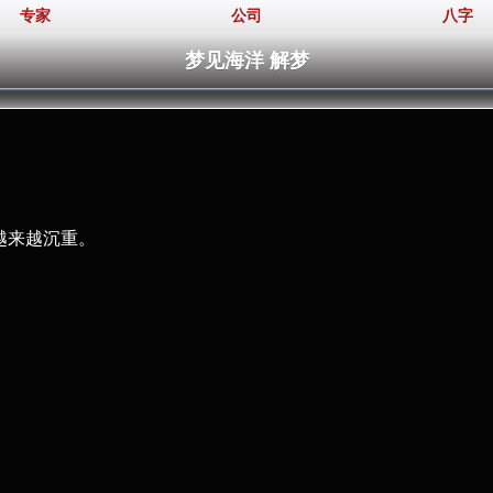
专家
公司
八字
梦见海洋 解梦
越来越沉重。