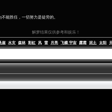
因为不能胜任，一切努力是徒劳的。
解梦结果仅供参考和娱乐！
悬崖
水灾
森林
彩虹
风
雷
月亮
飞蝶 宇宙
露霜
泥土
太阳