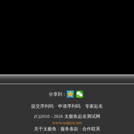
分享到：
提交序列码
申请序列码
专家起名
(C)2010 - 2026
太极鱼起名测试网
www.taijiyu.net
关于太极鱼
-
服务条款
-
合作联系