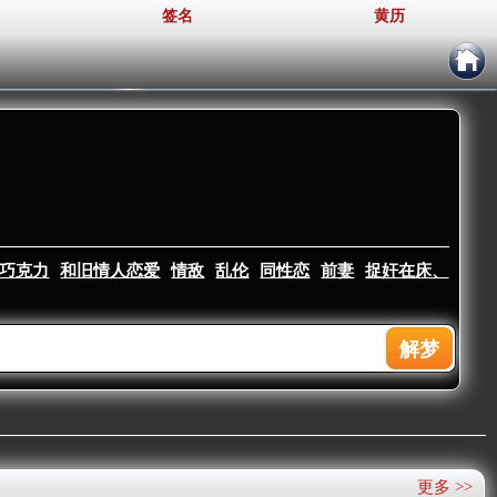
签名
黄历
巧克力
和旧情人恋爱
情敌
乱伦
同性恋
前妻
捉奸在床、
更多 >>