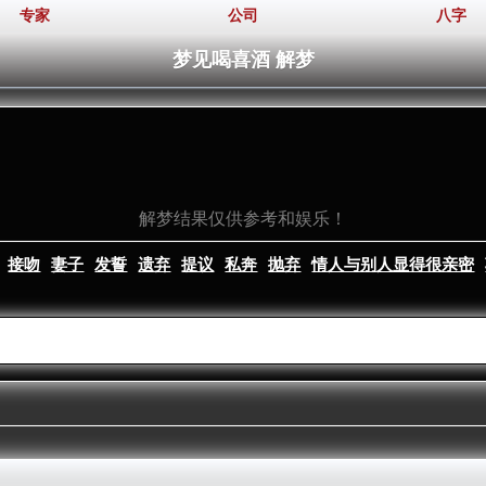
专家
公司
八字
梦见喝喜酒 解梦
解梦结果仅供参考和娱乐！
接吻
妻子
发誓
遗弃
提议
私奔
抛弃
情人与别人显得很亲密