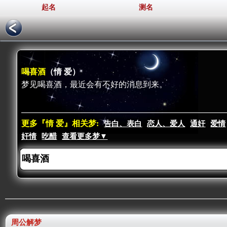
起名
测名
喝喜酒
（情 爱）
梦见喝喜酒，最近会有不好的消息到来。
更多『情 爱』相关梦:
告白、表白
恋人、爱人
通奸
爱情
奸情
吃醋
查看更多梦▼
周公解梦