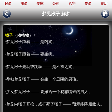
起名
测名
专家
公司
八字
签名
黄历
梦见猴子 解梦
猴子
（动植物）
·梦见猴子蹲着 —— 是凶兆。
·梦见猴子蹲着 —— 要生病。
·梦见猴子走动或跳跃 —— 是不祥之兆。
·孕妇梦见猴子 —— 会生一个丑陋的男孩。
·少女梦见猴子 —— 要嫁给一个易怒嘴碎的男人。
·梦见向猴子开枪，或打死了猴子 —— 预示能降服敌人。