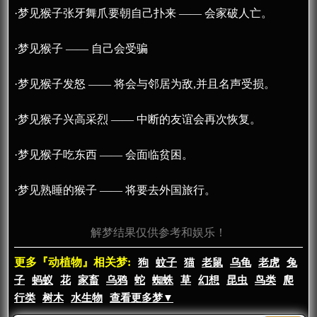
·梦见猴子张牙舞爪要朝自己扑来 —— 会家破人亡。
·梦见猴子 —— 自己会受骗
·梦见猴子发怒 —— 将会与邻居为敌,并且名声受损。
·梦见猴子兴高采烈 —— 中断的友谊会再次恢复。
·梦见猴子吃东西 —— 会面临贫困。
·梦见熟睡的猴子 —— 将要去外国旅行。
解梦结果仅供参考和娱乐！
更多『动植物』相关梦:
狗
蚊子
猫
老鼠
乌龟
老虎
兔
子
蚂蚁
花
家畜
乌鸦
蛇
蜘蛛
草
幻想
昆虫
鸟类
爬
行类
树木
水生物
查看更多梦▼