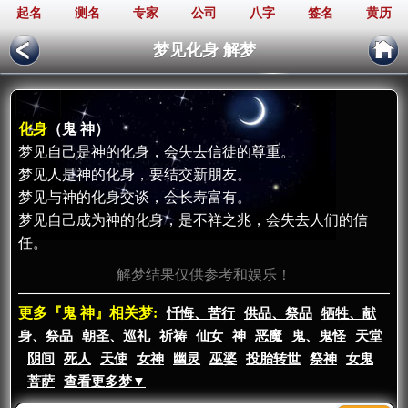
起名
测名
专家
公司
八字
签名
黄历
梦见化身 解梦
化身
（鬼 神）
梦见自己是神的化身，会失去信徒的尊重。
梦见人是神的化身，要结交新朋友。
梦见与神的化身交谈，会长寿富有。
梦见自己成为神的化身，是不祥之兆，会失去人们的信
任。
解梦结果仅供参考和娱乐！
更多『鬼 神』相关梦:
忏悔、苦行
供品、祭品
牺牲、献
身、祭品
朝圣、巡礼
祈祷
仙女
神
恶魔
鬼、鬼怪
天堂
阴间
死人
天使
女神
幽灵
巫婆
投胎转世
祭神
女鬼
菩萨
查看更多梦▼