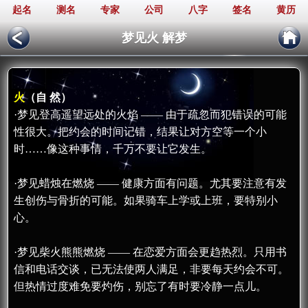
起名
测名
专家
公司
八字
签名
黄历
梦见火 解梦
火
（自 然）
·梦见登高遥望远处的火焰 —— 由于疏忽而犯错误的可能
性很大。把约会的时间记错，结果让对方空等一个小
时……像这种事情，千万不要让它发生。
·梦见蜡烛在燃烧 —— 健康方面有问题。尤其要注意有发
生创伤与骨折的可能。如果骑车上学或上班，要特别小
心。
·梦见柴火熊熊燃烧 —— 在恋爱方面会更趋热烈。只用书
信和电话交谈，已无法使两人满足，非要每天约会不可。
但热情过度难免要灼伤，别忘了有时要冷静一点儿。