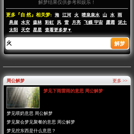
解梦结果仅供参考和娱乐！
更多『自 然』相关梦:
海
江河
火
喷泉泉水
山
水
雨
悬崖
水灾
森林
彩虹
风
雷
月亮
飞蝶 宇宙
露霜
泥土
太阳
天空
星星
查看更多梦▼
周公解梦
更多 >>
梦见下雨雷雨的意思 周公解梦
梦见喂奶意思 周公解梦
梦见聚会梦见聚餐的意思 周公解梦
梦见挖东西是什么意思？