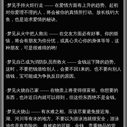
·梦见手持火炬行走 —— 在爱情方面有上升的趋势。起初
对你爱理不理的人，将会被你的真情所打动。放长线钓大
鱼，也是追求爱情的秘诀。
·梦见从火中把人救出 —— 在交友方面必有好事。你的烦
恼，将会有朋友为你分忧，或真心关心你的身体等等，这
种朋友，可是很难得的哟!
·梦见自己成为消防队员而救火 —— 金钱运下降的趋势。
这时，不要把钱借给别人，会要不回1来的。也不要向别人
借钱，宝可能成为争执反目的原因。
·梦见火烧自己家 —— 在物质上将变得很富裕。你想要的
东西，也许近日内就可以得到，但这些东西绝不是金钱。
·梦见火烧山 —— 有水难之相。应该尽量避免接近海、
湖、河川等有水的地方。不要以为游泳池就很安全，游泳
池也是有危险的。 有被盗的可能，金钱、贵重物品的管