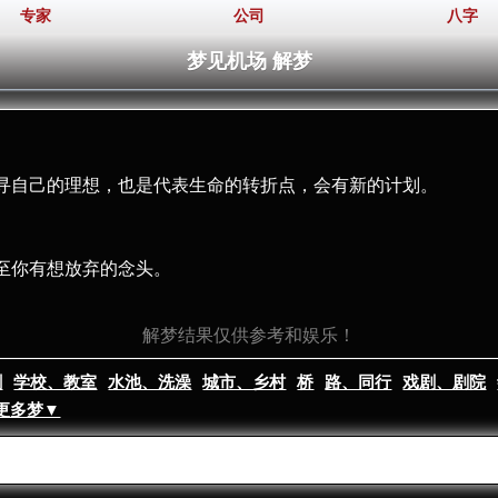
专家
公司
八字
梦见机场 解梦
寻自己的理想，也是代表生命的转折点，会有新的计划。
至你有想放弃的念头。
解梦结果仅供参考和娱乐！
割
学校、教室
水池、洗澡
城市、乡村
桥
路、同行
戏剧、剧院
更多梦▼