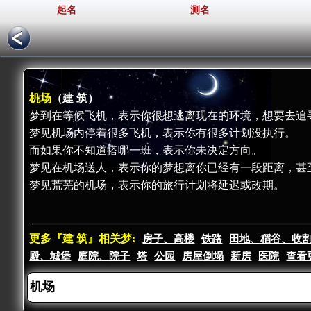
起名
测名
机场
（建 筑）
梦到在等候飞机，表示你很想逃离现在的环境，想要去追
梦见机场内停着很多飞机，表示你有很多计划没执行。
而如果你不知道搭哪一班，表示你未决定方向。
梦见在机场送人，表示你的梦想离你已经有一段距离，甚
梦见荒芜的机场，表示你的旅行计划将延迟或改期。
更多『建 筑』相关梦:
房子、高楼
铁路
田地、稻谷、收
殿、城堡
庭院、院子
塔
公园
房屋倒塌
新房
医院
查看