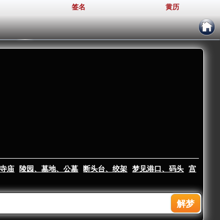
签名
黄历
寺庙
陵园、墓地、公墓
断头台、绞架
梦见港口、码头
宫