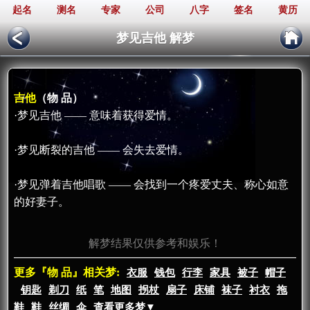
起名
测名
专家
公司
八字
签名
黄历
梦见吉他 解梦
吉他
（物 品）
·梦见吉他 —— 意味着获得爱情。
·梦见断裂的吉他 —— 会失去爱情。
·梦见弹着吉他唱歌 —— 会找到一个疼爱丈夫、称心如意
的好妻子。
解梦结果仅供参考和娱乐！
更多『物 品』相关梦:
衣服
钱包
行李
家具
被子
帽子
钥匙
剃刀
纸
笔
地图
拐杖
扇子
床铺
袜子
衬衣
拖
鞋
鞋
丝绸
伞
查看更多梦▼