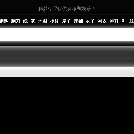
解梦结果仅供参考和娱乐！
钥匙
剃刀
纸
笔
地图
拐杖
扇子
床铺
袜子
衬衣
拖鞋
鞋
丝