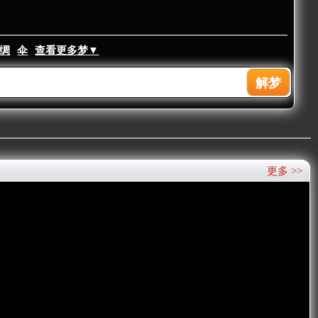
绸
伞
查看更多梦▼
更多 >>