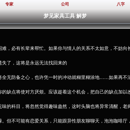
专家
公司
八字
梦见家具工具 解梦
有困难，必有长辈来帮忙。如果你与情人的关系不太如意，不妨向
西遗失了，这将是永远无法找回来的
你将全无防备之心，也许凭一时的冲动就糊里糊涂地……如果再不
。你的缺点将使对方厌烦。应该趁着这个机会，把自己的缺点加以
然无味的科目，将忽然觉得趣味盎然，这时头脑也将异常清醒，老
忙碌。但不可能有恋爱关系，只能跟异性朋友聊聊天，泡泡咖啡厅