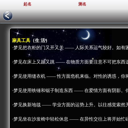
起名
测名
家具工具
（生 活）
·梦见把衣柜的门又开又关 —— 人际关系运气较好。如
·梦见在床上又蹦又跳 —— 在物质方面要注意不可把东
·梦见使用缝衣机 —— 性方面危机来临。对性的诱惑，
·梦见使用铁锤和锯子制造东西 —— 在爱情方面有阴影
·梦见换新地毯 —— 学业方面的运势上升。以往感觉索
·梦见坐在沙发椅中轻松休息 —— 在异性交往上将开始