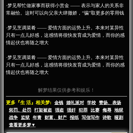
·梦见帮忙做家事而获得小赏金 —— 表示与家人的关系非
常融恰。这时可以向父亲大肆撤娇，“骗”取更多的零用钱
·梦见烹调菜肴 —— 爱情方面的运势上升。本来对某异性
只有一点儿好感，这感情将很快发育成为爱情，而你的感
情起伏也将随之增大
·梦见烹调菜肴 —— 爱情方面的运势上升。本来对某异性
只有一点儿好感，这感情将很快发育成为爱情，而你的感
情起伏也将随之增大
解梦结果仅供参考和娱乐！
更多『生 活』相关梦:
金钱
婚礼派对
学校
赞扬、表扬
惩罚、处罚
打架被盗
强盗
强奸
犯罪
比赛
侮辱
地狱
战争
监狱
年青
财富、财产
报纸
写信写作
诗歌
哑剧
查看更多梦▼