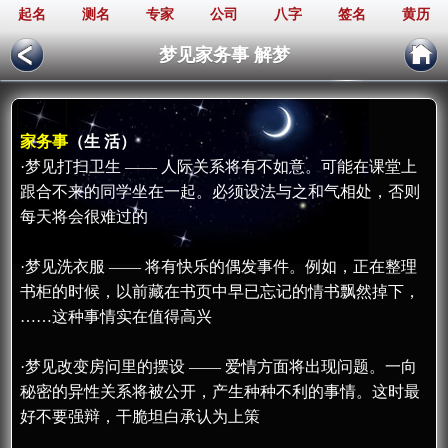
起名
测名
专家
公司
八字
签名
黄历
梦见家务事 解梦
家务事
（生 活）
·梦见打扫卫生 —— 人际关系将有不如意。可能在课堂上
跟合不来的同学坐在一起。必须设法与之和气相处，否则
每天将会很难过的
·梦见洗衣服 —— 将有快乐的偶发事件。例如，正在整理
书柜的时候，以前藏在书页中早已忘记的情书飘然掉下，
……这种事情实在值得高兴
·梦见改变房问里的摆设 —— 爱情方面将出现问题。一向
秘密的异性关系将被公开，产生种种不利的事情。这时最
好不要强辩，干脆坦白承认为上策