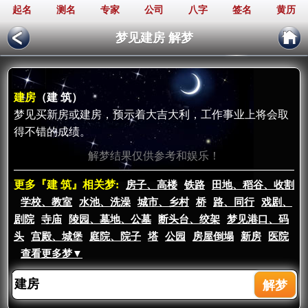
起名
测名
专家
公司
八字
签名
黄历
梦见建房 解梦
建房
（建 筑）
梦见买新房或建房，预示着大吉大利，工作事业上将会取
得不错的成绩。
解梦结果仅供参考和娱乐！
更多『建 筑』相关梦:
房子、高楼
铁路
田地、稻谷、收割
学校、教室
水池、洗澡
城市、乡村
桥
路、同行
戏剧、
剧院
寺庙
陵园、墓地、公墓
断头台、绞架
梦见港口、码
头
宫殿、城堡
庭院、院子
塔
公园
房屋倒塌
新房
医院
查看更多梦▼