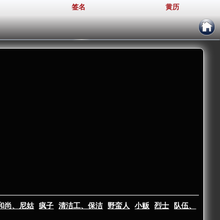
签名
黄历
和尚、尼姑
疯子
清洁工、保洁
野蛮人
小贩
烈士
队伍、