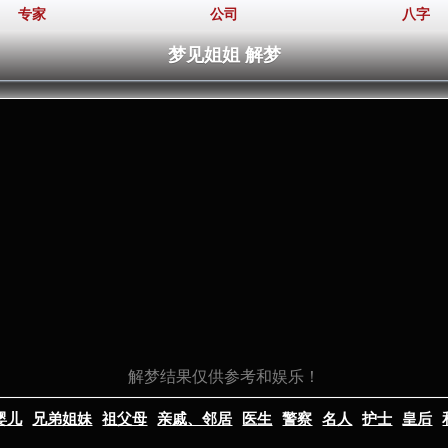
专家
公司
八字
梦见姐姐 解梦
解梦结果仅供参考和娱乐！
婴儿
兄弟姐妹
祖父母
亲戚、邻居
医生
警察
名人
护士
皇后