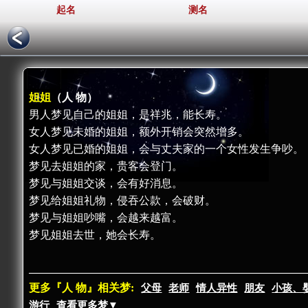
起名
测名
姐姐
（人 物）
男人梦见自己的姐姐，是祥兆，能长寿。
女人梦见未婚的姐姐，额外开销会突然增多。
女人梦见已婚的姐姐，会与丈夫家的一个女性发生争吵。
梦见去姐姐的家，贵客会登门。
梦见与姐姐交谈，会有好消息。
梦见给姐姐礼物，侵吞公款，会破财。
梦见与姐姐吵嘴，会越来越富。
梦见姐姐去世，她会长寿。
更多『人 物』相关梦:
父母
老师
情人异性
朋友
小孩、
游行
查看更多梦▼