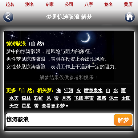
起名
测名
专家
公司
八字
签名
黄历
梦见惊涛骇浪 解梦
惊涛骇浪
（自 然）
梦中的惊涛骇浪，是风险与阻力的象征。
男性梦见惊涛骇浪，表明在投资上会出现风险。
女性梦见惊涛骇浪，表明工作上于遇到一定的阻力。
解梦结果仅供参考和娱乐！
更多『自 然』相关梦:
海
江河
火
喷泉泉水
山
水
雨
水灾
森林
彩虹
风
雷
月亮
飞蝶 宇宙
露霜
泥土
太阳
天空
星星
雪
查看更多梦▼