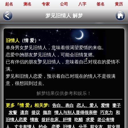
起名
测名
专家
公司
八字
签名
黄历
梦见旧情人 解梦
旧情人
（情 爱）
单身男女梦见旧情人，意味着很渴望爱情的来临。
恋爱中的朋友梦见旧情人，可能会旧情复燃。
已有伴侣的朋友梦见旧情人，意味着自己对现在的爱情不
满。
梦见和旧情人恋爱，预示着自己对现在的情人不是很满
意，很想回到过去。
解梦结果仅供参考和娱乐！
更多『情 爱』相关梦:
告白、表白
恋人、爱人
爱情
妻子
发誓
遗弃
提议
抛弃
情人与别人显得很亲密
巧克力
和
旧情人恋爱
情敌
捉奸在床、奸情
吃醋
求爱
老公有情
人、丈夫有情人
约会、恋爱
旧情人
分手
前女友、前女朋