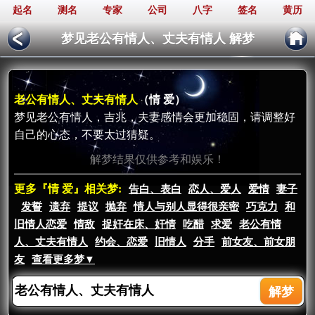
起名
测名
专家
公司
八字
签名
黄历
梦见老公有情人、丈夫有情人 解梦
老公有情人、丈夫有情人
（情 爱）
梦见老公有情人，吉兆，夫妻感情会更加稳固，请调整好
自己的心态，不要太过猜疑。
解梦结果仅供参考和娱乐！
更多『情 爱』相关梦:
告白、表白
恋人、爱人
爱情
妻子
发誓
遗弃
提议
抛弃
情人与别人显得很亲密
巧克力
和
旧情人恋爱
情敌
捉奸在床、奸情
吃醋
求爱
老公有情
人、丈夫有情人
约会、恋爱
旧情人
分手
前女友、前女朋
友
查看更多梦▼