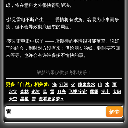
虑，将在意料之外很快得到解决。
·梦见雷电不断产生 —— 爱情将有波折。容易为小事而争
执，但不会导致彻底破裂的局面。
·梦见雷电击中房子 —— 所期待的事情很可能落空。说好
了的约会，到时对方没有来；借给朋友的钱，到时要不回
来等等。也许会有许许多多不愉快的事。
解梦结果仅供参考和娱乐！
更多『自 然』相关梦:
海
江河
火
喷泉泉水
山
水
雨
水灾
森林
彩虹
风
雷
月亮
飞蝶 宇宙
露霜
泥土
太阳
天空
星星
雪
查看更多梦▼