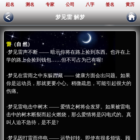
起名
测名
专家
公司
八字
签名
黄历
梦见雷 解梦
雷
（自 然）
·梦见雷声不断 —— 暗示你将在路上捡到东西。也许在上
学的路上会捡到钱包……但不可占为已有喔!
·梦见在雷雨之中东躲西藏 —— 健康方面会出问题。如果
你是运动员，那就更要小心。稍微疏忽，可能引起很大的
伤痛。
·梦见雷电击中树木 —— 爱情之树将会发芽。如果被雷电
击中的树木断裂而起火燃烧，那么爱情将是闪电式的。真
叫人迫不急待，是不是?
·梦见因打雷而停电 —— 运势好转。即使有很多烦恼、顾