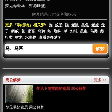
梦见母斑马，财源旺盛。
解梦结果仅供参考和娱乐！
更多『动植物』相关梦:
狗
蚊子
猫
老鼠
乌龟
老虎
兔
子
蚂蚁
花
家畜
乌鸦
蛇
蜘蛛
草
幻想
昆虫
鸟类
爬
行类
树木
水生物
查看更多梦▼
周公解梦
更多 >>
梦见下雨雷雨的意思 周公解梦
梦见喂奶意思 周公解梦