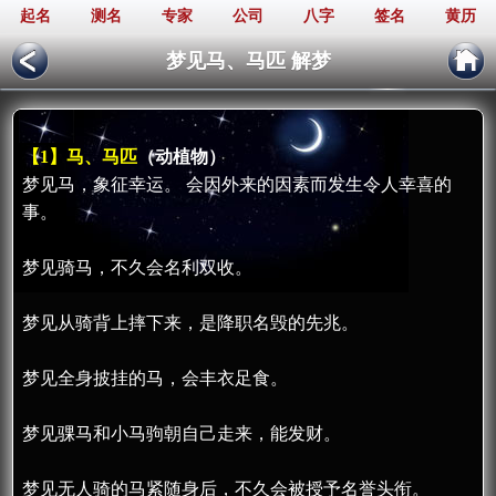
起名
测名
专家
公司
八字
签名
黄历
梦见马、马匹 解梦
【1】马、马匹
（动植物）
梦见马，象征幸运。 会因外来的因素而发生令人幸喜的
事。
梦见骑马，不久会名利双收。
梦见从骑背上摔下来，是降职名毁的先兆。
梦见全身披挂的马，会丰衣足食。
梦见骒马和小马驹朝自己走来，能发财。
梦见无人骑的马紧随身后，不久会被授予名誉头衔。