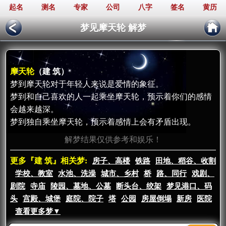
起名
测名
专家
公司
八字
签名
黄历
梦见摩天轮 解梦
摩天轮
（建 筑）
梦到摩天轮对于年轻人来说是爱情的象征。
梦到和自己喜欢的人一起乘坐摩天轮，预示着你们的感情
会越来越深。
梦到独自乘坐摩天轮，预示着感情上会有矛盾出现。
解梦结果仅供参考和娱乐！
更多『建 筑』相关梦:
房子、高楼
铁路
田地、稻谷、收割
学校、教室
水池、洗澡
城市、乡村
桥
路、同行
戏剧、
剧院
寺庙
陵园、墓地、公墓
断头台、绞架
梦见港口、码
头
宫殿、城堡
庭院、院子
塔
公园
房屋倒塌
新房
医院
查看更多梦▼