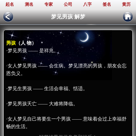
起名
测名
专家
公司
八字
签名
黄历
梦见男孩 解梦
男孩
（人 物）
·梦见男孩 —— 是祥兆。
·女人梦见男孩 —— 会生病。梦见漂亮的男孩，朋友会忘
恩负义。
·梦见生男孩 —— 生活会幸福、恬适。
·梦见男孩夭亡 —— 大难将降临。
·女人梦见自己将要生一个男孩 —— 意味着会过上幸福舒
畅的生活。