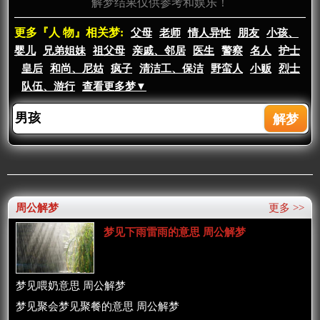
解梦结果仅供参考和娱乐！
更多『人 物』相关梦:
父母
老师
情人异性
朋友
小孩、
婴儿
兄弟姐妹
祖父母
亲戚、邻居
医生
警察
名人
护士
皇后
和尚、尼姑
疯子
清洁工、保洁
野蛮人
小贩
烈士
队伍、游行
查看更多梦▼
周公解梦
更多 >>
梦见下雨雷雨的意思 周公解梦
梦见喂奶意思 周公解梦
梦见聚会梦见聚餐的意思 周公解梦